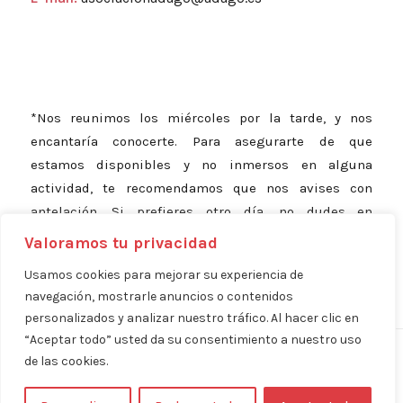
*Nos reunimos los miércoles por la tarde, y nos
encantaría conocerte. Para asegurarte de que
estamos disponibles y no inmersos en alguna
actividad, te recomendamos que nos avises con
antelación. Si prefieres otro día, no dudes en
consultarnos; estamos aquí para adaptarnos a ti.
Valoramos tu privacidad
Usamos cookies para mejorar su experiencia de
navegación, mostrarle anuncios o contenidos
personalizados y analizar nuestro tráfico. Al hacer clic en
“Aceptar todo” usted da su consentimiento a nuestro uso
Aviso Legal
Política de Privacidad
Política de Cookies
|
|
| ©
de las cookies.
Copyright 2024 - Asociación ADAGO | Diseñado por:
BeFront - Presencia
Digital