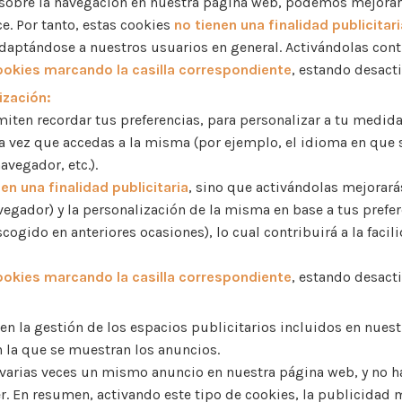
a sobre la navegación en nuestra página web, podemos mejorar
e. Por tanto, estas cookies
no tienen una finalidad publicitari
daptándose a nuestros usuarios en general. Activándolas cont
ookies marcando la casilla correspondiente
, estando desact
ización:
iten recordar tus preferencias, para personalizar a tu medid
 vez que accedas a la misma (por ejemplo, el idioma en que s
avegador, etc.).
en una finalidad publicitaria
, sino que activándolas mejorará
egador) y la personalización de la misma en base a tus prefe
cogido en anteriores ocasiones), lo cual contribuirá a la faci
ookies marcando la casilla correspondiente
, estando desact
n la gestión de los espacios publicitarios incluidos en nuest
 la que se muestran los anuncios.
o varias veces un mismo anuncio en nuestra página web, y no 
ecer. En resumen, activando este tipo de cookies, la publicida