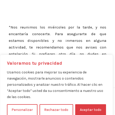
*Nos reunimos los miércoles por la tarde, y nos
encantaría conocerte. Para asegurarte de que
estamos disponibles y no inmersos en alguna
actividad, te recomendamos que nos avises con
antelación. Si prefieres otro día, no dudes en
consultarnos; estamos aquí para adaptarnos a ti.
Valoramos tu privacidad
Usamos cookies para mejorar su experiencia de
navegación, mostrarle anuncios o contenidos
personalizados y analizar nuestro tráfico. Al hacer clic en
“Aceptar todo” usted da su consentimiento a nuestro uso
Aviso Legal
Política de Privacidad
Política de Cookies
|
|
| ©
de las cookies.
Copyright 2024 - Asociación ADAGO | Diseñado por:
BeFront - Presencia
Digital
Personalizar
Rechazar todo
Aceptar todo