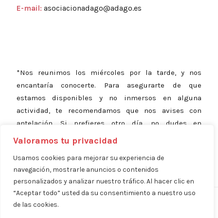
E-mail:
asociacionadago@adago.es
*Nos reunimos los miércoles por la tarde, y nos
encantaría conocerte. Para asegurarte de que
estamos disponibles y no inmersos en alguna
actividad, te recomendamos que nos avises con
antelación. Si prefieres otro día, no dudes en
consultarnos; estamos aquí para adaptarnos a ti.
Valoramos tu privacidad
Usamos cookies para mejorar su experiencia de
navegación, mostrarle anuncios o contenidos
personalizados y analizar nuestro tráfico. Al hacer clic en
“Aceptar todo” usted da su consentimiento a nuestro uso
Aviso Legal
Política de Privacidad
Política de Cookies
|
|
| ©
de las cookies.
Copyright 2024 - Asociación ADAGO | Diseñado por:
BeFront - Presencia